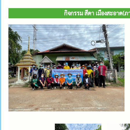
กิจกรรม สีดา เมืองสะอาด(ภา